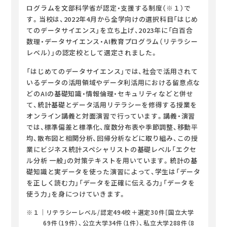
ログラムを文部科学省が認定・支援する制度（※１）で
す。当校は、2022年4月から全学向けの選択科目「はじめ
てのデータサイエンス」を立ち上げ、2023年に「白百合
数理・データサイエンス・AI教育プログラム（リテラシー
レベル）」の認定校として選定されました。
「はじめてのデータサイエンス」では、社会で活用されて
いるデータの活用領域やデータ利活用における留意点な
どのAIの基礎知識・情報倫理・セキュリティなどと併せ
て、統計基礎とデータ活用リテラシーを修得する授業を
オンライン講義と対面演習で行っています。講義・演習
では、標準偏差と標準化、度数分布表や季節調整、移動平
均、散布図と相関分析、回帰分析などに取り組み、この授
業にビジネス統計スペシャリストの基礎レベル「エクセ
ル分析 一般」の対策テキストを用いています。統計の基
礎知識と実データを使った演習によって、学生は「データ
を正しく読む力」「データを正確に伝える力」「データを
使う力」を身につけていきます。
※１｜リテラシーレベル/認定494校＋選定30件［国立大学
69件（19件）、公立大学34件（1件）、私立大学288件（8