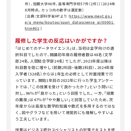
件）、短期大学46件、高等専門学校57件（2件）］（2024年
8月時点。カッコ内の数字は選定数）
［出典：文部科学省HPより：
https://www.mext.go.j
p/a_menu/koutou/suuri_datascience_ai/00001.
htm#01
］
履修した学生の反応はいかがですか？
「はじめてのデータサイエンス」は、当初は全学向けの選
択科目でしたので、開講初年度の履修者数は48名（文学
部24名、人間総合学部24名）でしたが、2023年度以降は
科目数を倍に増やし（前期2科目・後期2科目）、2024年度
入学者（328名）からは1年生の必修として対面授業で行
っています。開始1年目の2022年に行った学生アンケー
トでは、「この授業を受けて良かったか？」という問いに
対し、96％が「良かった」という回答でした。一方、「授業
の難度」は47％が「やや難しい」と回答していたため、次
年度からは高度な数学的知識や数式を多用するのではな
く、図やグラフなどを用いて視覚的にも理解しやすいよ
う工夫しています。
授業はビジネス統計スペシャリストの対策テキストを使