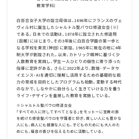
教育学科）
白百合女子大学の設立母体は、1696年にフランスのヴェ
ヴィル村に誕生したシャルトル聖パウロ修道女会（※）
である。日本での活動は、1878年に設立された修道院
（函館）にはじまり、その3年後に白百合学園の第一歩と
なる学校を東京（神田）に新設。1965年に現在の地に4年
制大学が創設された。以来、カトリック精神に基づく少
人数教育を実践し、学生一人ひとりの個性に寄り添った
指導に定評がある。さらに2022年より、数理･データサ
イエンス･AIを適切に理解し活用するための基礎的な能
力の育成を目的としたプログラムも始動。変動する時代
のなかで、しなやかに自分らしく生きていける力を養う
ライフ・デザインを重視した教育を実施している。
※シャルトル聖パウロ修道女会
｢すべての人に対してすべてとなる」をモットーに宣教の旅
を続けた使徒聖パウロを守護者と仰ぎ、貧しい人にも豊かな
人にも、病人にも健康な人にも、子どものためにも大人のた
めにも、福音の喜びを伝えるために活動している。