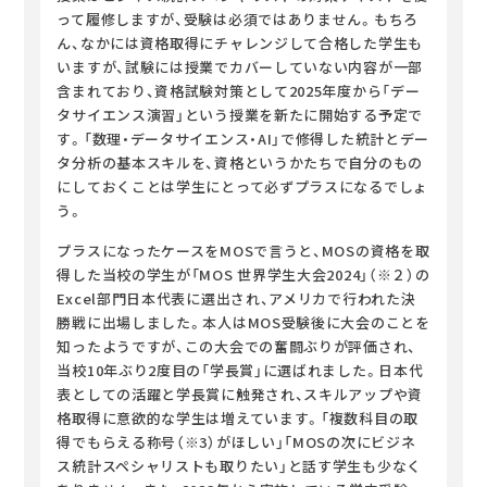
って履修しますが、受験は必須ではありません。もちろ
ん、なかには資格取得にチャレンジして合格した学生も
いますが、試験には授業でカバーしていない内容が一部
含まれており、資格試験対策として2025年度から「デー
タサイエンス演習」という授業を新たに開始する予定で
す。「数理・データサイエンス・AI」で修得した統計とデー
タ分析の基本スキルを、資格というかたちで自分のもの
にしておくことは学生にとって必ずプラスになるでしょ
う。
プラスになったケースをMOSで言うと、MOSの資格を取
得した当校の学生が「MOS 世界学生大会2024」（※２）の
Excel部門日本代表に選出され、アメリカで行われた決
勝戦に出場しました。本人はMOS受験後に大会のことを
知ったようですが、この大会での奮闘ぶりが評価され、
当校10年ぶり2度目の「学長賞」に選ばれました。日本代
表としての活躍と学長賞に触発され、スキルアップや資
格取得に意欲的な学生は増えています。「複数科目の取
得でもらえる称号（※3）がほしい」「MOSの次にビジネ
ス統計スペシャリストも取りたい」と話す学生も少なく