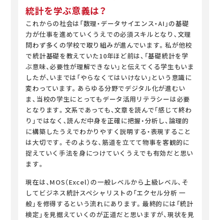
統計を学ぶ意義は？
これからの社会は「数理・データサイエンス・AI」の基礎
力が仕事を進めていくうえでの必須スキルとなり、文理
問わず多くの学校で取り組みが進んでいます。私が他校
で統計基礎を教えていた10年ほど前は、「基礎統計を学
ぶ意味、必要性が理解できない」と伝えてくる学生もいま
したが、いまでは「やらなくてはいけない」という意識に
変わっています。あらゆる分野でデジタル化が進むい
ま、当校の学生にとってもデータ活用リテラシーは必要
となります。文系であっても、文章を読んで「感じて終わ
り」ではなく、読んだ中身を正確に把握・分析し、論理的
に構築したうえでわかりやすく説明する・表現すること
は大切です。そのような、筋道を立てて物事を客観的に
捉えていく手法を身につけていくうえでも有効だと思い
ます。
現在は、MOS（Excel）の一般レベルから上級レベル、そ
してビジネス統計スペシャリストの「エクセル分析 一
般」を修得するという流れにあります。最終的には「統計
検定」を見据えていくのが正道だと思いますが、現状を見