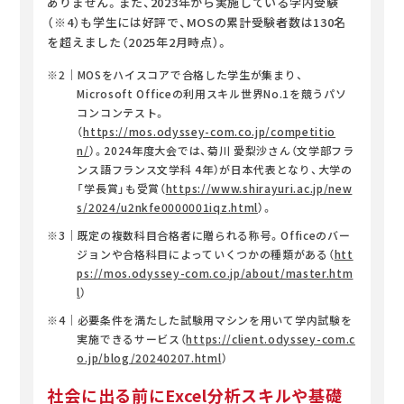
ありません。また、2023年から実施している学内受験
（※4）も学生には好評で、MOSの累計受験者数は130名
を超えました（2025年2月時点）。
※2｜MOSをハイスコアで合格した学生が集まり、
Microsoft Officeの利用スキル世界No.1を競うパソ
コンコンテスト。
（
https://mos.odyssey-com.co.jp/competitio
n/
）。2024年度大会では、菊川 愛梨沙さん（文学部フラ
ンス語フランス文学科 4年）が日本代表となり、大学の
「学長賞」も受賞（
https://www.shirayuri.ac.jp/new
s/2024/u2nkfe0000001iqz.html
）。
※3｜既定の複数科目合格者に贈られる称号。Officeのバー
ジョンや合格科目によっていくつかの種類がある（
htt
ps://mos.odyssey-com.co.jp/about/master.htm
l
）
※4｜必要条件を満たした試験用マシンを用いて学内試験を
実施できるサービス（
https://client.odyssey-com.c
o.jp/blog/20240207.html
）
社会に出る前にExcel分析スキルや基礎