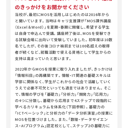
のきっかけをお聞かせください
当校が、最初にMOSを活用しはじめたのは2016年から
と聞いています。当時はキャリ支援課が「MOS課外講座
（Excel＆Word）」を夏期・春期に開催し、希望する学生
は自身で申込んで受講。講座終了後は、MOSを受験でき
る試験会場に出向いて受験していました。初年度は10数
名でしたが、その後コロナ禍前までは100名超えの取得
者が続くなど、就職活動で使える資格として学生からの
支持は高まっていたと思います。
2022年からMOSを授業に取り入れましたが、きっかけは
「情報科目」の再構築です。情報・IT関連の基礎スキルは
学部に関係なく、学生がこれからの社会で活躍していく
うえで必要不可欠といっても過言ではありません。そこ
で、情報の学びを「基礎力」「分析力」「開発力」「応用力」
の4つに分類し、基礎から応用まで4ステップで段階的に
学べるカリキュラムを体系化（下図参照）。基礎力の
「ICTベーシック」と分析力の「データ分析演習」の授業に
MOSを位置づけました。また、「数理・データサイエン
ス・AIプログラム」認定校として、ステップ2の基礎力に