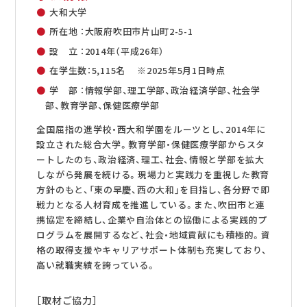
大和大学
所在地 ：大阪府吹田市片山町2-5-1
設 立 ：2014年（平成26年）
在学生数：5,115名 ※2025年5月1日時点
学 部 ：情報学部、理工学部、政治経済学部、社会学
部、教育学部、保健医療学部
全国屈指の進学校・西大和学園をルーツとし、2014年に
設立された総合大学。教育学部・保健医療学部からスタ
ートしたのち、政治経済、理工、社会、情報と学部を拡大
しながら発展を続ける。現場力と実践力を重視した教育
方針のもと、「東の早慶、西の大和」を目指し、各分野で即
戦力となる人材育成を推進している。また、吹田市と連
携協定を締結し、企業や自治体との協働による実践的プ
ログラムを展開するなど、社会・地域貢献にも積極的。資
格の取得支援やキャリアサポート体制も充実しており、
高い就職実績を誇っている。
［取材ご協力］