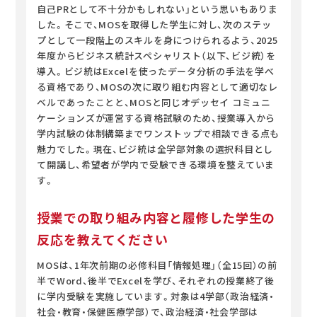
自己PRとして不十分かもしれない」という思いもありま
した。そこで、MOSを取得した学生に対し、次のステッ
プとして一段階上のスキルを身につけられるよう、2025
年度からビジネス統計スペシャリスト（以下、ビジ統）を
導入。ビジ統はExcelを使ったデータ分析の手法を学べ
る資格であり、MOSの次に取り組む内容として適切なレ
ベルであったことと、MOSと同じオデッセイ コミュニ
ケーションズが運営する資格試験のため、授業導入から
学内試験の体制構築までワンストップで相談できる点も
魅力でした。現在、ビジ統は全学部対象の選択科目とし
て開講し、希望者が学内で受験できる環境を整えていま
す。
授業での取り組み内容と履修した学生の
反応を教えてください
MOSは、1年次前期の必修科目「情報処理」（全15回）の前
半でWord、後半でExcelを学び、それぞれの授業終了後
に学内受験を実施しています。対象は4学部（政治経済・
社会・教育・保健医療学部）で、政治経済・社会学部は