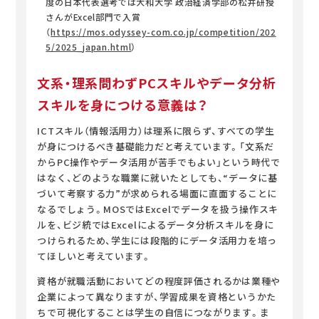
度の日本代表選考では大和大学 政治経済学部の松井研授
さんがExcel部門で入賞
（
https://mos.odyssey-com.co.jp/competition/202
5/2025_japan.html
）
文系・理系問わずPCスキルやデータ分析
スキルを身につける意義は？
ICTスキル（情報活用力）は理系に限らず、すべての学生
が身につけるべき基礎能力だと考えています。「文系だ
からPC操作やデータ活用が苦手でもよい」という時代で
はなく、どのような職業に就いたとしても、“データに基
づいて考察する力”が求められる場面に直面することに
なるでしょう。MOSではExcelでデータを扱う操作スキ
ルを、ビジ統ではExcelによるデータ分析スキルを身に
つけられるため、学生には段階的にデータ活用力を培っ
てほしいと考えています。
資格が就職活動においてどの程度評価されるかは業種や
企業によって異なりますが、学習成果を資格というかた
ちで可視化することは学生の自信につながります。ま