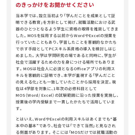
のきっかけをお聞かせください
当本学では、設立当初より「学んだことを成果として証
明できる教育」を方針として掲げ、就職活動における武
器のひとつとなるよう学生に資格の取得を推奨してきま
した。MOSを採用する以前からWordやExcelの授業を
行っていたこともあり、学習したことを客観的なかたち
で示す手段としてPCスキル系資格の導入を検討しはじ
めました。大学は学問研究の場であると同時に、学生が
社会で活躍するための力を身につける場所でもありま
す。MOSは社会人に必須となるOfficeアプリの利用ス
キルを客観的に証明でき、本学が重視する「学んだこと
の見える化」とも一致していたことから採用を決定。現
在は4学部を対象に、1年次の必修科目として
MOS（Word/ Excel）の試験範囲に沿った授業を実施し、
授業後の学内受験まで一貫したかたちで活用していま
す。
とはいえ、WordやExcelの利用スキルはあくまでも“基
本中の基本”であり、社会では「できて当然」と見なされ
る側面があります。そこには「MOSだけでは就職活動の