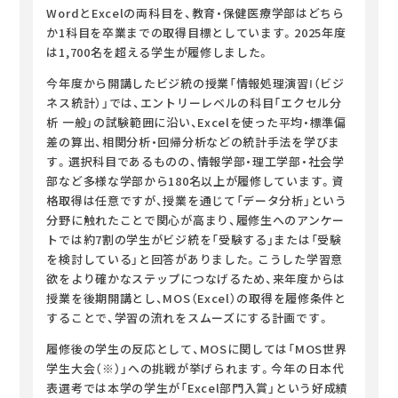
WordとExcelの両科目を、教育・保健医療学部はどちら
か1科目を卒業までの取得目標としています。2025年度
は1,700名を超える学生が履修しました。
今年度から開講したビジ統の授業「情報処理演習Ⅰ（ビジ
ネス統計）」では、エントリーレベルの科目「エクセル分
析 一般」の試験範囲に沿い、Excelを使った平均・標準偏
差の算出、相関分析・回帰分析などの統計手法を学びま
す。選択科目であるものの、情報学部・理工学部・社会学
部など多様な学部から180名以上が履修しています。資
格取得は任意ですが、授業を通じて「データ分析」という
分野に触れたことで関心が高まり、履修生へのアンケー
トでは約7割の学生がビジ統を「受験する」または「受験
を検討している」と回答がありました。こうした学習意
欲をより確かなステップにつなげるため、来年度からは
授業を後期開講とし、MOS（Excel）の取得を履修条件と
することで、学習の流れをスムーズにする計画です。
履修後の学生の反応として、MOSに関しては「MOS世界
学生大会（※）」への挑戦が挙げられます。今年の日本代
表選考では本学の学生が「Excel部門入賞」という好成績